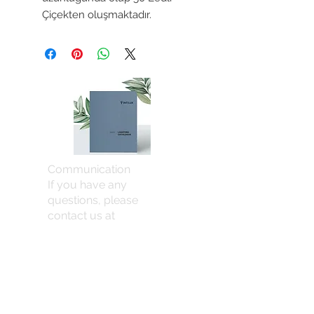
Çiçekten oluşmaktadır.
Communication
If you have any
questions, please
contact us at
info@entelux.com
.
Umraniye / ISTANBUL
info@entelux.com