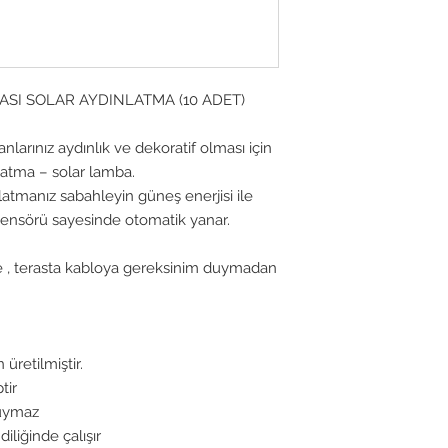
SI SOLAR AYDINLATMA (10 ADET)
larınız aydınlık ve dekoratif olması için
latma – solar lamba.
latmanız sabahleyin güneş enerjisi ile
 sensörü sayesinde otomatik yanar.
 , terasta kabloya gereksinim duymadan
retilmiştir.
tir
duymaz
liğinde çalışır