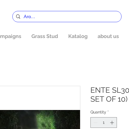
mpaigns
Grass Stud
Katalog
about us
ENTE SL302
SET OF 10)
Quantity
*