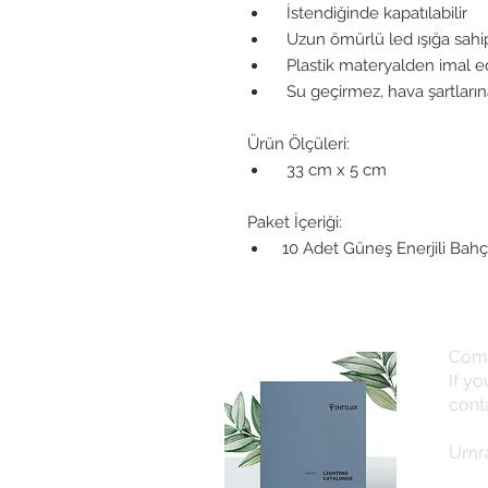
İstendiğinde kapatılabilir
Uzun ömürlü led ışığa sahip
Plastik materyalden imal edi
Su geçirmez, hava şartlarına
Ürün Ölçüleri:
33 cm x 5 cm
Paket İçeriği:
10 Adet Güneş Enerjili Bahç
Com
If y
cont
Umra