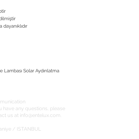
tir
lmiştir
 dayanıklıdır
e Lambası Solar Aydınlatma
munication
ou have any questions, please
act us at
info@entelux.com
.
niye / ISTANBUL