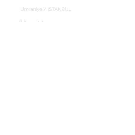
Umraniye / ISTANBUL
info@entelux.com
CORPORATE
about us
Privacy Policy
Return Policy
Subscribe for the latest updates and
discounts.
SUBSCRIBE DISCOUNTS
abduction
Subscribe Now