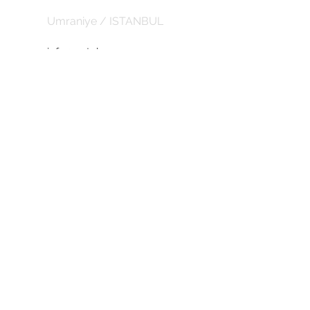
Umraniye / ISTANBUL
info@entelux.com
CORPORATE
about us
Privacy Policy
Return Policy
Subscribe for the latest updates and
discounts.
SUBSCRIBE DISCOUNTS
abduction
Subscribe Now