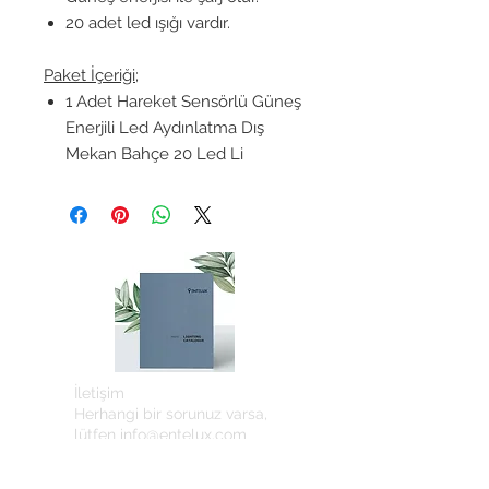
20 adet led ışığı vardır.
Paket İçeriği;
1 Adet Hareket Sensörlü Güneş
Enerjili Led Aydınlatma Dış
Mekan Bahçe 20 Led Li
İletişim
Herhangi bir sorunuz varsa,
lütfen
info@entelux.com
adresinden bizimle iletişime
geçin.