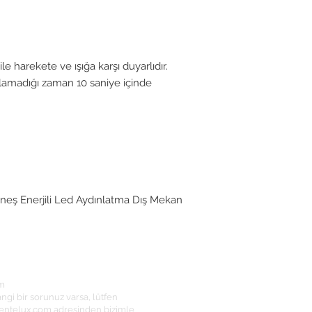
le harekete ve ışığa karşı duyarlıdır.
lamadığı zaman 10 saniye içinde
neş Enerjili Led Aydınlatma Dış Mekan
im
ngi bir sorunuz varsa, lütfen
entelux.com
adresinden bizimle