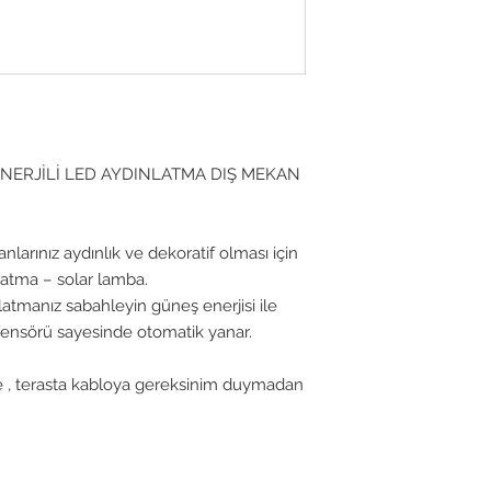
ERJİLİ LED AYDINLATMA DIŞ MEKAN
larınız aydınlık ve dekoratif olması için
latma – solar lamba.
latmanız sabahleyin güneş enerjisi ile
 sensörü sayesinde otomatik yanar.
 , terasta kabloya gereksinim duymadan