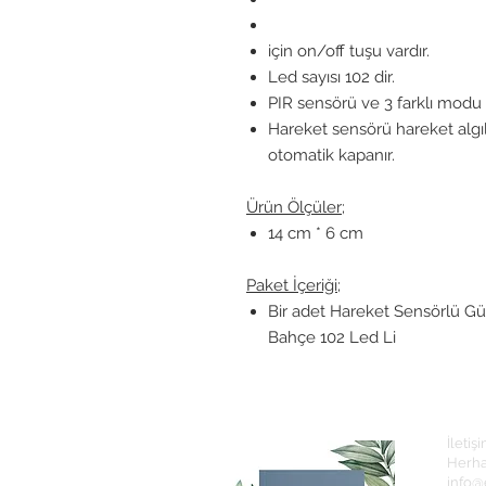
için on/off tuşu vardır.
Led sayısı 102 dir.
PIR sensörü ve 3 farklı modu i
Hareket sensörü hareket algı
otomatik kapanır.
Ürün Ölçüler;
14 cm * 6 cm
Paket İçeriği;
Bir adet Hareket Sensörlü Gü
Bahçe 102 Led Li
İletiş
Herha
info@