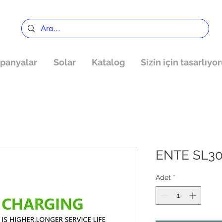
panyalar
Solar
Katalog
Sizin için tasarlıyo
ENTE SL3
Adet
*