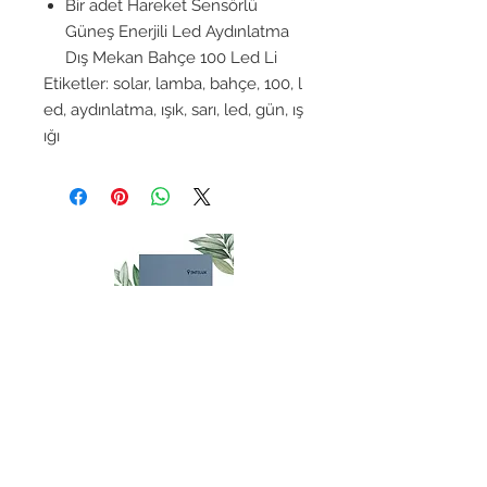
Bir adet Hareket Sensörlü
Güneş Enerjili Led Aydınlatma
Dış Mekan Bahçe 100 Led Li
Etiketler: solar, lamba, bahçe, 100, l
ed, aydınlatma, ışık, sarı, led, gün, ış
ığı
İletişim
Herhangi bir sorunuz varsa,
lütfen
info@entelux.com
adresinden bizimle iletişime
geçin.