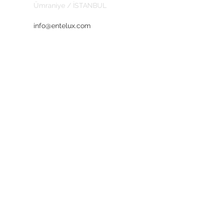
Ümraniye / İSTANBUL
info@entelux.com
KURUMSAL
Hakkımızda
Gizlilik Politikası
İade Koşulları
En son güncellemeler ve indirimler için
abone olun.
ABONE OL İNDİRİMLERİ
KAÇIRMA
Şimdi Abone Ol