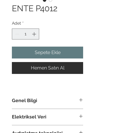
ENTE P4012
Adet
*
Sepete Ekle
Hemen Satın Al
Genel Bilgi
Renk
Antrasit
Elektriksel Veri
Cam Türü
Polikarbon
Lamba Tipi
LED