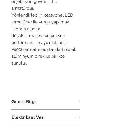
enjeksiyon gövdeli LED
armatürdür.
Yönlendirilebilir rotasyonel LED
armatürler ile vurgu yapılmak
istenen alanlar
düşük kamaşma ve yüksek
performans ile aydınlatılabilir.
P4006 armatürler, standart olarak
alüminyum direk ile birlikte
sunulur.
Genel Bilgi
Renk
antrasit
Elektriksel Veri
Cam Türü
Temperli Cam