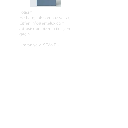
İletişim
Herhangi bir sorunuz varsa,
lütfen
info@entelux.com
adresinden bizimle iletişime
geçin.
Ümraniye / İSTANBUL
info@entelux.com
KURUMSAL
Hakkımızda
Gizlilik Politikası
İade Koşulları
En son güncellemeler ve indirimler için
abone olun.
ABONE OL İNDİRİMLERİ
KAÇIRMA