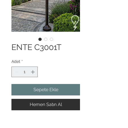
ENTE C3001T
Adet
*
Sepete Ekle
Hemen Satın Al