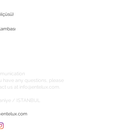
ölçüsü)
 lambası
munication
ou have any questions, please
act us at
info@entelux.com
.
niye / ISTANBUL
@entelux.com