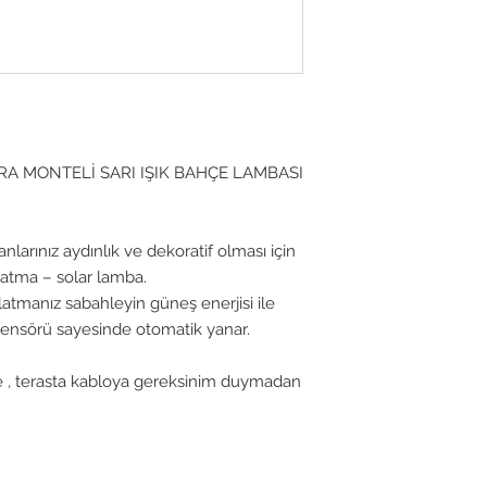
A MONTELİ SARI IŞIK BAHÇE LAMBASI
larınız aydınlık ve dekoratif olması için
latma – solar lamba.
latmanız sabahleyin güneş enerjisi ile
 sensörü sayesinde otomatik yanar.
 , terasta kabloya gereksinim duymadan