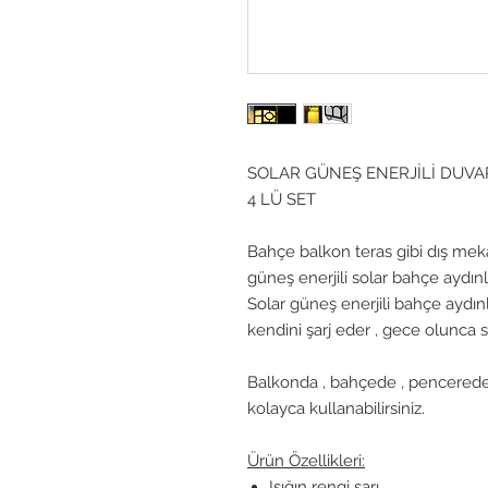
SOLAR GÜNEŞ ENERJİLİ DUVAR
4 LÜ SET
Bahçe balkon teras gibi dış mekan
güneş enerjili solar bahçe aydın
Solar güneş enerjili bahçe aydın
kendini şarj eder , gece olunca
Balkonda , bahçede , pencerede
kolayca kullanabilirsiniz.
Ürün Özellikleri:
Işığın rengi sarı.