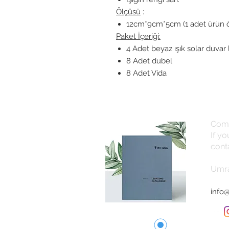
Ölçüsü
:
12cm*9cm*5cm (1 adet ürün 
Paket İçeriği:
4 Adet beyaz ışık solar duvar
8 Adet dubel
8 Adet Vida
Com
If y
cont
Umra
info