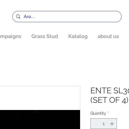
mpaigns
Grass Stud
Katalog
about us
ENTE SL3
(SET OF 4)
Quantity
*